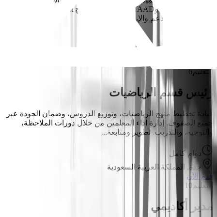
مثل Etabs/SAFE وSTAAD. المعرفة ببرنامج Revit تعتبر ميزة
إضافية. تقديم الدعم والإرشاد ل...
دوام كامل
القاهرة, مصر
قدم الآن
التعليم
6
رئيس قسم الرياضيات
قيادة تخطيط منهج الرياضيات، وتوزيع الدروس، وضمان الجودة عبر
جميع الصفوف. إدارة أداء المعلمين من خلال دورات الملاحظة،
والتوجيه، والتدريب. تطوير ومتابعة...
دوام كامل
جدة, المملكة العربية السعودية
قدم الآن
التعليم
10
مدير أكاديمي