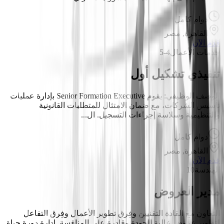
دوام كامل
القاهرة, مصر
قدم الآن
خدمات الأعمال
4-5
تنفيذي تشكيل أول
الوصف الوظيفي: يقوم Senior Formation Executive بإدارة عمليات
تأسيس الشركات، مع ضمان الامتثال للمتطلبات القانونية
والتنظيمية وسلاسة إجراءات التسجيل. ال...
دوام كامل
القاهرة, مصر
قدم الآن
الهندسة
10
مدير العروض
التعاون مع القادة التقنيين وفِرق تطوير الأعمال وفِرق التفاعل
لتطوير عروض عالية الجودة وقادرة على المنافسة. إدارة دورة حياة