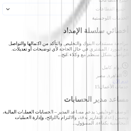
جميع القطاعات
جميع القطاعات
الخدمات اللوجستية
أخصائي سلسلة الإمداد
مراجعة مستندات البنوك والتخليص والتأكد من اكتمالها والتواصل
مع المورد / المشتري في حال الحاجة لأي توضيحات أو تعديلات.
التواصل بشكل منتظم مع وكلاء التخ...
دوام كامل
القاهرة, مصر
قدم الآن
خدمات الأعمال
15
مساعد مدير الحسابات
الوصف الوظيفي: يدعم مساعد المدير – الحسابات العمليات المالية،
ويضمن إعداد التقارير بدقة، والالتزام باللوائح، وإدارة العمليات
المحاسبية بكفاءة. المسؤول...