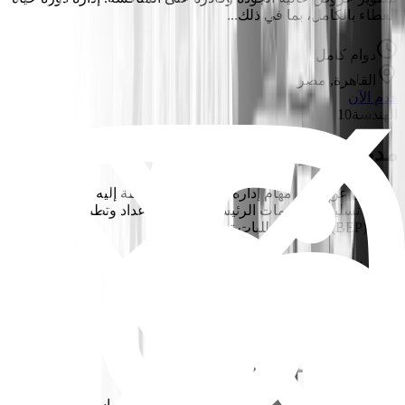
العطاء بالكامل، بما في ذلك...
دوام كامل
القاهرة, مصر
قدم الآن
الهندسة
10
مدير فني (إنشائي / BIM)
مسؤول عن إتمام مهام إدارة المعلومات الموكلة إليه. تطوير وتنفيذ
خطط تسليم المعلومات الرئيسية (MIDP). إعداد وتطبيق خطط
تنفيذ BIM (BEP) ومتطلبات تبادل ال...
دوام كامل
القاهرة, مصر
قدم الآن
الهندسة
10
مهندس تصميم إنشائي أول
إجراء التحليل والتصميم للهياكل الإنشائية للمباني باستخدام برامج