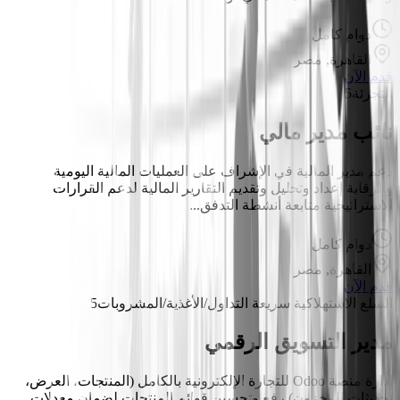
دوام كامل
القاهرة, مصر
قدم الآن
التجزئة
5
نائب مدير مالي
دعم مدير المالية في الإشراف على العمليات المالية اليومية
والرقابة إعداد وتحليل وتقديم التقارير المالية لدعم القرارات
الاستراتيجية متابعة أنشطة التدفق...
دوام كامل
القاهرة, مصر
قدم الآن
السلع الاستهلاكية سريعة التداول/الأغذية/المشروبات
5
مدير التسويق الرقمي
إدارة منصة Odoo للتجارة الإلكترونية بالكامل (المنتجات، العرض،
تحديثات المخزون) رفع وتحسين قوائم المنتجات لضمان معدلات