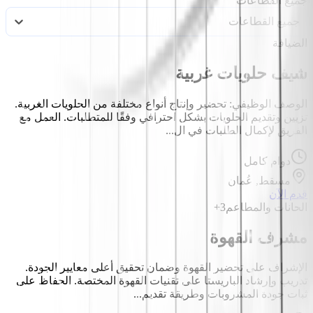
جميع القطاعات
جميع القطاعات
الضيافة
شيف حلويات غربية
الوصف الوظيفي: تحضير وإنتاج أنواع مختلفة من الحلويات الغربية.
تزيين وتقديم الحلويات بشكل احترافي وفقًا للمتطلبات. العمل مع
الفريق لإكمال الطلبات في ال...
دوام كامل
مسقط, عُمان
قدم الآن
الحانات والمطاعم
3+
مشرف القهوة
الإشراف على تحضير القهوة وضمان تحقيق أعلى معايير الجودة.
تدريب وإرشاد الباريستا على تقنيات القهوة المختصة. الحفاظ على
ثبات جودة المشروبات وطريقة تقديم...