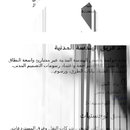
الصحية تحويل المتطلبات التجارية إلى حلول تقنية التعاون مع الفرق
التنظيمية والفرق متعددة...
دوام كامل
قدم الآن
البناء والتشييد
12
قائد فريق الهندسة المدنية
قيادة حوكمة تخصص الهندسة المدنية عبر مشاريع واسعة النطاق
(دور العميل/PMC) -مراجعة واعتماد رسومات التصميم المدني،
التقديمات الفنية، بيانات الطرق، ورسوم...
دوام كامل
القاهرة, مصر
قدم الآن
الخدمات اللوجستية
1-2
منسق لوجستيات
التنسيق مع شركات الشحن، شركات النقل وفِرق المستودعات.