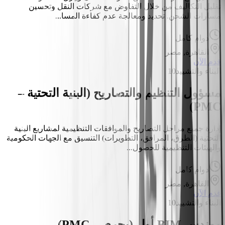
تقليل التكاليف من خلال التفاوض مع شركات النقل وتحسين
مسارات الشحن. تحديد ومعالجة عدم كفاءة المسا...
دوام كامل
القاهرة, مصر
قدم الآن
البناء والتشييد
10
مسؤول التنظيم والتصاريح (البنية التحتية –
PMC)
إدارة جميع مراحل التصاريح والموافقات التنظيمية لمشاريع البنية
التحتية (الطرق، المرافق، التطويرات) التنسيق مع الجهات الحكومية
والهيئات التنظيمية للحصول...
دوام كامل
القاهرة, مصر
قدم الآن
البناء والتشييد
10
مهندس BIM أول (بحري – PMC)