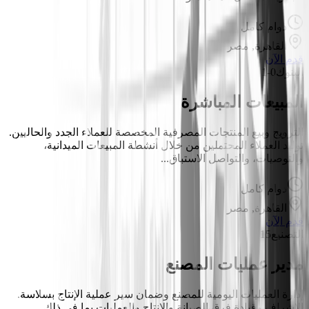
دوام كامل
القاهرة, مصر
قدم الآن
البنوك
0-1
المبيعات المباشرة
الترويج وبيع المنتجات المصرفية المخصصة للعملاء الجدد والحاليين.
توليد العملاء المحتملين من خلال أنشطة المبيعات الميدانية،
والتوصيات، والتواصل الاستباق...
دوام كامل
القاهرة, مصر
قدم الآن
التصنيع
15
مدير عمليات المصنع
إدارة العمليات اليومية للمصنع وضمان سير عملية الإنتاج بسلاسة.
الإشراف وقيادة فرق الصيانة والإنتاج والعمليات بما في ذلك