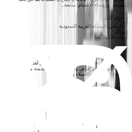
المشرفين ورؤساء الأقسام. متابعة...
دوام كامل
الرياض, المملكة العربية السعودية
قدم الآن
خدمات الأعمال
4-5
نائب مدير تطوير الأعمال
دعم Business Development Manager في تحقيق أهداف المبيعات
والنمو. تحديد وتطوير فرص وشراكات أعمال جديدة. بناء والحفاظ
على علاقات قوية مع العملاء وأصحاب...
دوام كامل
القاهرة, مصر
قدم الآن
الهندسة
3+
محاسب
تسجيل المعاملات المالية اليومية (قيود اليومية، المصروفات،