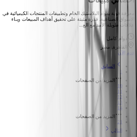
معرفة قوية بمواد البلاستيك الخام وتطبيقات المنتجات الكيميائية في
الأسواق الصناعية. قدرة مثبتة على تحقيق أهداف المبيعات وبناء
علاقات طويلة الأمد مع الع...
دوام كامل
القاهرة, مصر
قدم الآن
السابق
1
المزيد من الصفحات
10
11
12
13
14
المزيد من الصفحات
21
التالي