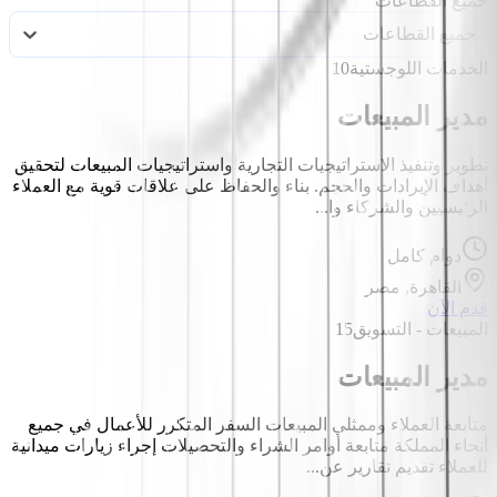
جميع القطاعات
جميع القطاعات
الخدمات اللوجستية
10
مدير المبيعات
تطوير وتنفيذ الاستراتيجيات التجارية واستراتيجيات المبيعات لتحقيق
أهداف الإيرادات والحجم. بناء والحفاظ على علاقات قوية مع العملاء
الرئيسيين والشركاء وا...
دوام كامل
القاهرة, مصر
قدم الآن
المبيعات - التسويق
15
مدير المبيعات
متابعة العملاء وممثلي المبيعات السفر المتكرر للأعمال في جميع
أنحاء المملكة متابعة أوامر الشراء والتحصيلات إجراء زيارات ميدانية
للعملاء تقديم تقارير عن...