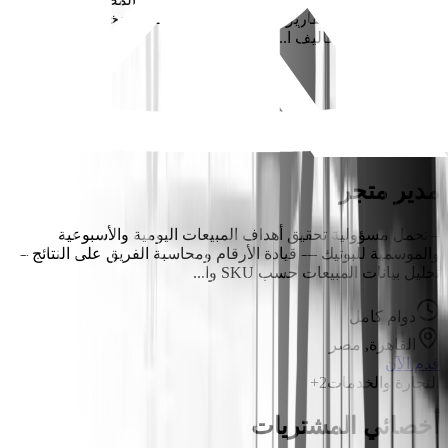
الإيرادات). إعداد التقارير المالية الشهرية (قائمة الدخل – التدفقات
النقدية). متابعة تكاليف ا...
دوام كامل
القاهرة, مصر
قدم الآن
الأزياء
4-5
مدير متجر
– تحمل مسؤولية تحقيق أهداف المبيعات اليومية والأسبوعية
والموسمية للبوتيك — قيادة الأرقام ومحاسبة الفريق على النتائج –
تحليل بيانات المبيعات حسب SKU وا...
دوام كامل
القاهرة, مصر
قدم الآن
التجارة والخدمات
2+
أخصائي المشتريات