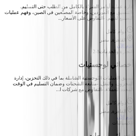
إدارة عملية أوامر الشراء بالكامل من الطلب حتى التسليم.
-التنسيق مع الموردين، وخاصة المصنّعين في الصين، وفهم عمليات
التصنيع لديهم. -التفاوض على الأسعار...
دوام كامل
القاهرة, مصر
قدم الآن
التجارة والخدمات
1-2
أخصائي لوجستيات
تنسيق العمليات اللوجستية الشاملة بما في ذلك التخزين، إدارة
المخزون، والنقل. -متابعة الشحنات وضمان التسليم في الوقت
المحدد للعملاء. -التفاوض مع شركات ا...
دوام كامل
القاهرة, مصر
قدم الآن
الكيميائيات
أخصائي مبيعات