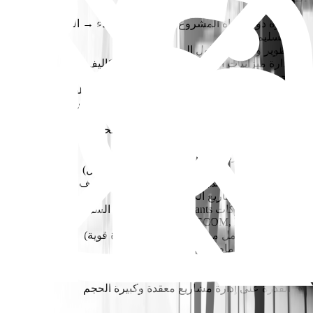
إدارة دورة حياة المشروع بالكامل (من البدء → التنفيذ →
التسليم)
تطوير ومتابعة جداول المشاريع
إدارة ميزانيات المشاريع والتحكم في التكاليف
تحديد المخاطر وتطبيق استراتيجيات التخفيف
قيادة فرق متعددة التخصصات عبر وظائف مختلفة
التنسيق بين أصحاب المصلحة (العملاء، الاستشاريين، المقاولين)
إعداد وإصدار تقارير المشاريع (التقدم، المخاطر، التحديثات)
ضمان التواصل الفعال مع أصحاب المصلحة والعملاء
إدارة المشاريع الكبرى / الضخمة
خبرة في إدارة دورة حياة المشروع بالكامل
خبرة في دور PMC / Consultant (جانب العميل)
خبرة في إعداد الميزانيات والتحكم في التكاليف
خبرة في المشاريع الكبرى / الضخمة
خبرة مع شركات PMC/Consultants ذات السمعة الطيبة (مثل
AECOM, Parsons, Dar)
خبرة في العمل مع كبار المطورين (ميزة قوية)
حضور قوي أمام العملاء
إدارة فعالة لأصحاب المصلحة
مستوى عالٍ من التنسيق والقدرة القيادية
القدرة على إدارة مشاريع معقدة وكبيرة الحجم