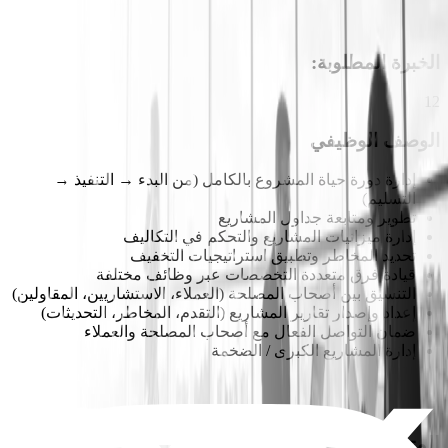
الخبرة المطلوبة
:
12
الوصف الوظيفي
إدارة دورة حياة المشروع بالكامل (من البدء → التنفيذ →
التسليم)
تطوير ومتابعة جداول المشاريع
إدارة ميزانيات المشاريع والتحكم في التكاليف
تحديد المخاطر وتطبيق استراتيجيات التخفيف
قيادة فرق متعددة التخصصات عبر وظائف مختلفة
التنسيق بين أصحاب المصلحة (العملاء، الاستشاريين، المقاولين)
إعداد وإصدار تقارير المشاريع (التقدم، المخاطر، التحديثات)
ضمان التواصل الفعال مع أصحاب المصلحة والعملاء
إدارة المشاريع الكبرى / الضخمة
المتطلبات