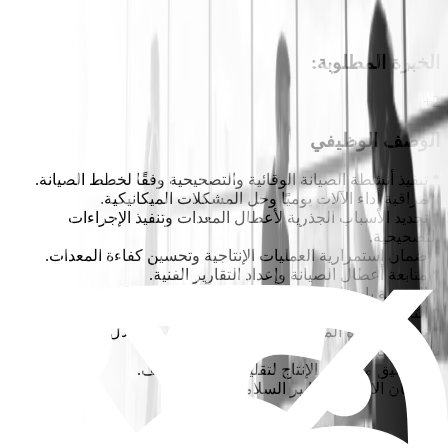
الخبرة المطلوبة
:
2+
الوصف الوظيفي
* تنفيذ أنشطة الصيانة الوقائية والتصحيحية وفقًا لخطط الصيانة.
* مراقبة أداء الآلات يوميًا وحل المشكلات الميكانيكية.
* تحديد الأسباب الجذرية لأعطال المعدات وتنفيذ الإجراءات
التصحيحية.
* ضمان استمرارية العمليات الإنتاجية وتحسين كفاءة المعدات.
* متابعة أعطال الصيانة وإعداد التقارير الفنية.
* التوصية باحتياجات قطع الغيار ومراقبة الاستهلاك.
* التأكد من تحديث وثائق الصيانة والسجلات الفنية بدقة.
* تحسين جودة المنتج وتقليل نسب الرفض من خلال ضبط الآلات
بشكل فعال.
* التنسيق مع فرق الإنتاج لتقليل فترات التوقف.
* ضمان الالتزام بمعايير السلامة والتشغيل.