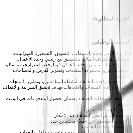
الخبرة المطلوبة
:
5
الوصف الوظيفي
1. إدارة الاستراتيجية (المبيعات، التسويق، التسعير)، الميزانيات،
التوقعات والأهداف المالية بالتنسيق مع رئيس وحدة الأعمال.
2. اتباع تعليمات رئيس وحدة الأعمال فيما يخص استراتيجية وأساليب
المبيعات، توزيع مجموعة المنتجات وتطوير الفرص والمساحات
الجديدة.
3. مراقبة احتياجات العملاء، أنشطة المنافسين، وتطوير المنتجات.
4. متابعة أرقام المبيعات والاتجاهات بهدف تحقيق الميزانية والأهداف
المحددة.
5. متابعة مستحقات العملاء وضمان تحصيل المدفوعات في الوقت
المحدد.
6. زيارة الحسابات شهرياً.
7. تقديم الدعم الفني للعملاء عند الإمكان.
8. البحث المستمر عن عملاء محتملين جدد.
9. تقديم المنتجات الجديدة.
10. إجراء تحديثات ودراسات سوقية وتحديث ملفات العملاء