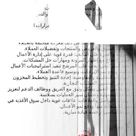
• التركيز على النتائج والأشخاص.
• القدرة على تحليل وتفسير واستخدام البيانات في اتخاذ القرار.
• القدرة على التعامل مع شخصيات متنوعة، والتمتع باللباقة والنضج
والمرونة.
• قدرة جيدة على التفكير المنطقي واتخاذ القرارات السليمة
ومهارات حل المشكلات.
• الخبرة في القطاع: يجب أن يمتلك المرشح المثالي خبرة واسعة
في قطاع الأغذية (B2B) بما في ذلك معرفة متعمقة بالعملاء
واتجاهات السوق والعروض والمنتجات وتفضيلات العملاء.
• المرونة والقدرة على التكيف: قدرة قوية على إدارة الأعمال
وتحقيق النجاح مع إظهار المرونة ومهارات حل المشكلات.
• تنفيذ استراتيجي: يجب على المرشح تنفيذ استراتيجيات الأعمال
بفعالية، ودفع نمو الإيرادات، وتوسيع قاعدة العملاء.
• المهارات التحليلية والتفاوضية: إجادة التنبؤ وتخطيط المخزون
والتفاوض لتحسين العمليات التجارية.
• نهج تعاوني: العمل بشكل وثيق مع الفريق ووظائف الدعم لتعزيز
الكفاءة التشغيلية وضمان سير العمليات بسلاسة.
• مهارات التواصل والعلاقات: علاقات قوية داخل سوق الأغذية في
مصر للاستفادة منها ودفع نمو الأعمال.
• شرط أساسي: رخصة قيادة سارية.
قدم الآن