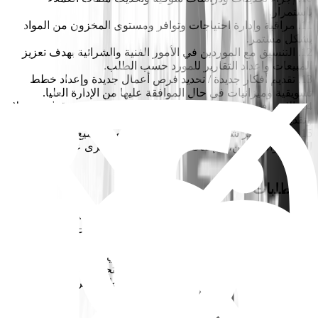
باستمرار.
11. مراقبة وإدارة احتياجات وتوافر ومستوى المخزون من المواد
بشكل مستمر.
12. التنسيق مع الموردين في الأمور الفنية والشرائية بهدف تعزيز
المبيعات وإعداد التقارير للمورد حسب الطلب.
13. تقديم أفكار جديدة / تحديد فرص أعمال جديدة وإعداد خطط
تسويقية وميزانيات في حال الموافقة عليها من الإدارة العليا.
14. الإشراف على مواصفات وجودة المنتجات حسب توقعات العملاء
وتقديم الملاحظات لرئيس وحدة الأعمال.
15. إعداد تقارير شاملة عن المبيعات / التطوير لجميع التفاعلات مع
العملاء والموردين، بالإضافة إلى إعداد تقارير أخرى عند الحاجة.
المتطلبات
• درجة جامعية في الكيمياء أو الزراعة أو تكنولوجيا الأغذية أو هندسة
الأغذية مع خبرة لا تقل عن 5 - 7 سنوات في المبيعات في المجال
المطلوب.
• مهارات فعّالة في التواصل الشفهي والكتابي باللغة الإنجليزية.
• معرفة عملية بتطوير الأعمال، وإدخال المنتجات الجديدة من
الناحيتين التجارية والفنية، بالإضافة إلى خطط واستراتيجيات
التسويق.
• مبادئ المبيعات والتفاوض والترويج.