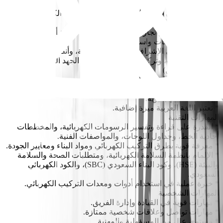
الخبرة
* خبرة من 5 إلى 10 سنوات في أعمال الإنشاءات الكهربائية
والإشراف على المواقع.
* خبرة في مشاريع تجارية أو تجزئة أو رعاية صحية أو سكنية أو
متعددة الاستخدامات واسعة النطاق.
* خلفية قوية في الإشراف على توزيع الطاقة، وأنظمة الإضاءة،
وتركيب الكابلات، وتركيب اللوحات، وأنظمة الجهد المنخفض.
الشهادات (يفضل)
* شهادة العمل على الارتفاعات (إن وجدت).
اللغات
* إجادة اللغة الإنجليزية.
* تعتبر اللغة العربية ميزة إضافية.
المهارات التقنية
* القدرة على قراءة وتفسير الرسومات الكهربائية، والمخططات
أحادية الخط، وجداول اللوحات، والمواصفات الفنية.
* معرفة قوية بطرق التركيب الكهربائي ومواد البناء ومعايير الجودة.
* الإلمام بأنظمة السلامة الكهربائية، ومتطلبات الصحة والسلامة
والبيئة (HSE)، وكود البناء السعودي (SBC)، والكود الكهربائي
السعودي.
* خبرة عملية في استخدام أدوات ومعدات التركيب الكهربائي.
المهارات الشخصية
* مهارات قوية في القيادة وإدارة الفريق.
* مهارات تواصل وعلاقات شخصية ممتازة.
* مستوى عالٍ من المسؤولية والمهنية.