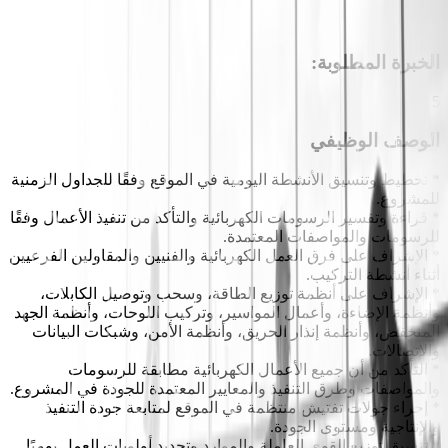
الخبرة المطلوبة
:
5
الوصف الوظيفي
* تخطيط وتنسيق الأنشطة اليومية في الموقع وفقًا للجداول الزمنية
للمشروع.
* قراءة وتفسير الرسومات الكهربائية والتأكد من تنفيذ الأعمال وفقًا
للرسومات والمواصفات المعتمدة.
* الإشراف على فرق العمل الكهربائية والفنيين والمقاولين الفرعيين
أثناء أنشطة التركيب.
* الإشراف على أنظمة توزيع الطاقة، وسحب وتوصيل الكابلات،
وأنظمة الإضاءة، وأعمال المواسير، وتركيب اللوحات، وأنظمة الجهد
المنخفض، وأنظمة إنذار الحريق، وأنظمة الأمن، وشبكات البيانات
والاتصالات.
* التأكد من أن جميع الأعمال الكهربائية مطابقة للرسومات
والمواصفات وطرق التنفيذ والمعايير المعتمدة للجودة في المشروع.
* إجراء جولات تفتيش منتظمة في الموقع لمتابعة جودة التنفيذ
والإنتاجية ومستوى الجودة.
* تنسيق توزيع القوى العاملة والموارد وتحديد أولويات العمل يوميًا