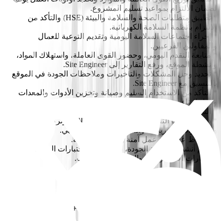
لضمان الالتزام بمواعيد تسليم المشروع.
* تطبيق متطلبات الصحة والسلامة والبيئة (HSE) والتأكد من
الالتزام بأنظمة السلامة الكهربائية.
* إجراء اجتماعات السلامة اليومية وتقديم التوعية للعمال
والمقاولين الفرعيين.
* متابعة التقدم اليومي، وحضور القوى العاملة، واستهلاك المواد،
وأنشطة الموقع، ورفع التقارير إلى Site Engineer.
* تحديد وحل المشكلات والتأخيرات وملاحظات الجودة في الموقع
بالتنسيق مع Site Engineer.
* التأكد من الاستخدام السليم وصيانة وتخزين الأدوات والمعدات
ومواد البناء.
* التحقق من كمية وجودة المواد والمعدات المستلمة.
* دعم عمليات التفتيش على مسارات الكابلات، وتركيب المعدات،
والاختبارات الكهربائية، وأنشطة التشغيل التجريبي.
* الحفاظ على بيئة عمل آمنة ونظيفة ومنظمة.
* دعم أنشطة مراقبة الجودة، بما في ذلك اختبارات العزل،
واختبارات الاستمرارية، والتحقق من التركيب.
المتطلبات
* دبلوم أو درجة البكالوريوس في الهندسة الكهربائية أو مؤهل تقني
مكافئ.