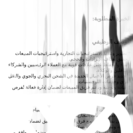
الخبرة المطلوبة
:
10
الوصف الوظيفي
* تطوير وتنفيذ الاستراتيجيات التجارية واستراتيجيات المبيعات
لتحقيق أهداف الإيرادات والحجم.
* بناء والحفاظ على علاقات قوية مع العملاء الرئيسيين والشركاء
والناقلين والوكلاء.
* تحديد فرص الأعمال الجديدة في الشحن البحري والجوي والنقل
البري وخدمات اللوجستيات.
* قيادة وتوجيه ودعم فريق المبيعات لضمان إدارة فعالة لفرص
الأعمال وإغلاقها بنجاح.
* إعداد عروض الأسعار والتفاوض مع الناقلين وضمان تقديم عروض
تنافسية للعملاء.
* متابعة اتجاهات السوق وأنشطة المنافسين واحتياجات العملاء
لتعديل الاستراتيجيات التجارية.
* العمل بشكل وثيق مع فرق العمليات والتوثيق لضمان جودة
الخدمة وتنفيذ الشحنات بسلاسة.
* الإشراف على الأداء التجاري لجميع الفروع وضمان التوافق مع