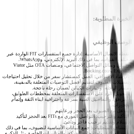
الخبرة المطلوبة
:
3+
الوصف الوظيفي
· نقطة الاتصال الأساسية: إدارة جميع استفسارات FIT الواردة عبر
مختلف القنوات، بما في ذلك البريد الإلكتروني، وWhatsApp،
ورسائل وسائل التواصل الاجتماعي، ومنصات OTA مثل Viator
وExpedia وBooking.com.
· الإرشاد الاحترافي: العمل كمستشار سفر من خلال تحليل احتياجات
وتفضيلات الضيوف لتقديم أفضل التوصيات المتعلقة بالسفينة،
ومسار الرحلة، وخيارات الكبائن لضمان رحلة ناجحة.
· التحويل: الرد على الاستفسارات المتعلقة بمخططات الطوابق،
والمرافق، والتفاصيل الفنية بسرعة واحترافية لبناء الثقة وإتمام
الحجوزات.
التفاعل مع الضيوف بعد الحجز ورعايتهم
· التأكيد والترحيب: التواصل الفوري مع FITs بعد الحجز لتأكيد
الاستلام وتقديم ترحيب فاخر ودافئ.
· اكتشاف المتطلبات: جمع البيانات الأساسية للضيوف، بما في ذلك
القيود الغذائية، واحتياجات الحركة، والمناسبات الخاصة مثل الذكرى