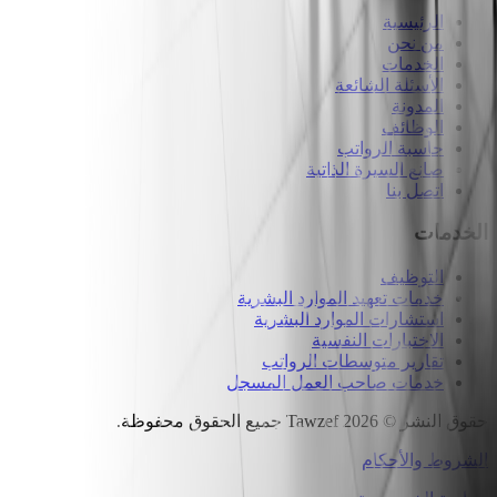
الرئيسية
من نحن
الخدمات
الأسئلة الشائعة
المدونة
الوظائف
حاسبة الرواتب
صانع السيرة الذاتية
اتصل بنا
الخدمات
التوظيف
خدمات تعهيد الموارد البشرية
استشارات الموارد البشرية
الاختبارات النفسية
تقارير متوسطات الرواتب
خدمات صاحب العمل المسجل
حقوق النشر
©
2026
Tawzef
جميع الحقوق محفوظة
.
الشروط والأحكام