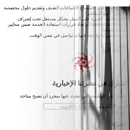
المراسلة.
· قدرة قوية على الاستماع لاحتياجات الضيف وتقديم حلول مخصصة
بدلاً من "البيع المباشر".
· الاستقلالية: القدرة على العمل بشكل مستقل تحت إشراف
Commercial Director واتخاذ قرارات استعادة الخدمة ضمن معايير
محددة مسبقاً.
· الراحة في إدارة عدة قنوات تواصل في نفس الوقت.
قدم الآن
اشترك في نشرتنا الإخبارية
احصل على الوظيفة التي تبحث عنها بمجرد أن تصبح متاحة
البريد الإلكتروني
اشترك
الشركة