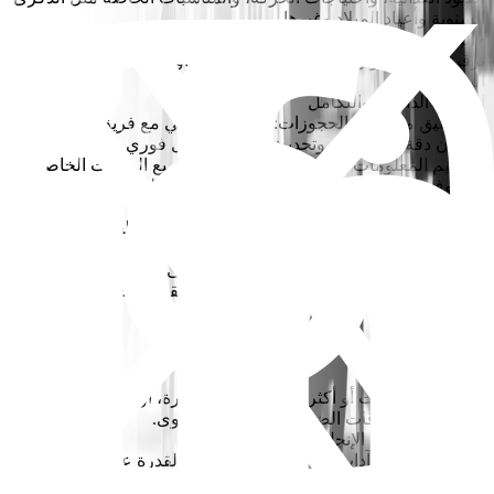
السنوية وأعياد الميلاد وغيرها.
· البيع الإضافي: تحديد فرص تعزيز تجربة الضيف من خلال اقتراح
ترقية الكبائن، أو رحلات الشاطئ الخاصة، أو باقات مميزة على متن
السفينة.
التعاون الداخلي والتكامل
· التنسيق مع فريق الحجوزات: التعاون اليومي مع فريق الحجوزات
لضمان دقة الحجوزات وتحديث التوافر بشكل فوري.
· تسليم المعلومات لمكتب الاستقبال: نقل جميع الطلبات الخاصة
للضيوف وملفات الشخصيات الهامة إلى فريق السفينة.
المتابعة بعد الرحلة البحرية
· جمع الملاحظات: المتابعة مع الضيوف بعد الرحلة لجمع آرائهم
والتأكد من تلبية توقعاتهم.
· إدارة السمعة: تشجيع الضيوف الراضين على مشاركة تجاربهم على
TripAdvisor وGoogle وغيرها من منصات التقييم ذات الصلة.
المتطلبات
· الخبرة: 3 سنوات أو أكثر في الضيافة الفاخرة، أو وكالات السفر
المتميزة، أو علاقات الضيوف الرفيعة المستوى.
· إجادة تامة للغة الإنجليزية (كتابة وتحدثاً).
· إتقان متميز لـ"آداب التواصل الرقمي" مع القدرة على نقل طابع
فاخر وراقي عبر الرسائل النصية والبريد الإلكتروني ومنصات