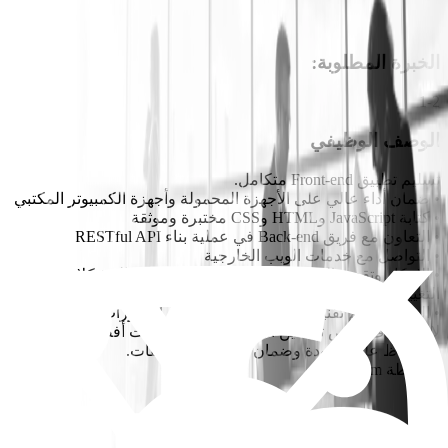
الخبرة المطلوبة
:
1-2
الوصف الوظيفي
تسليم تطبيق Front-end متكامل.
• ضمان أداء عالي على الأجهزة المحمولة وأجهزة الكمبيوتر المكتبي
• كتابة JavaScript وHTML وCSS مختبرة وموثقة
• التعاون مع فريق Back-end في عملية بناء RESTful API
• التواصل مع خدمات الويب الخارجية
• الابتكار وتقديم التفكير النقدي والقدرة على حل المشكلات لدفع
التغيير وتطوير حلول تقنية مبتكرة.
• السعي لتعلم تقنيات جديدة ومتابعة أحدث التطورات باستمرار
لاستكشاف فرص تحسين المنصة وتقديم منتجات أفضل.
• الحفاظ على الجودة وضمان استجابة التطبيقات.
• أنشطة Scrum
المتطلبات