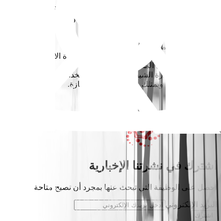
• خبرة لا تقل عن سنة واحدة كـ Front-end Developer.
• معرفة ممتازة بـ CSS وHTML وJavaScript وTypescript.
• إجادة وخبرة عملية في React JS.
• خبرة في React JS وRESTful API.
• معرفة عملية بمسبقات CSS مثل SASS
• القدرة على إنشاء وحدات وصفحات قابلة لإعادة الاستخدام
والاختبار تعتمد على المكونات.
• معرفة قوية بإدارة الشيفرة المصدرية باستخدام Git
• محترف ودقيق ويمتلك مهارات تواصل ممتازة.​
قدم الآن
اشترك في نشرتنا الإخبارية
احصل على الوظيفة التي تبحث عنها بمجرد أن تصبح متاحة
البريد الإلكتروني
اشترك