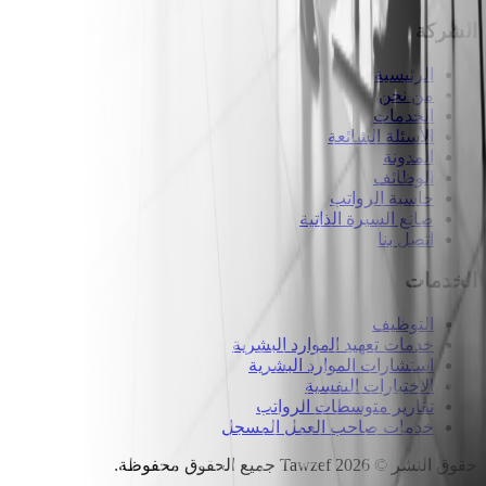
الشركة
الرئيسية
من نحن
الخدمات
الأسئلة الشائعة
المدونة
الوظائف
حاسبة الرواتب
صانع السيرة الذاتية
اتصل بنا
الخدمات
التوظيف
خدمات تعهيد الموارد البشرية
استشارات الموارد البشرية
الاختبارات النفسية
تقارير متوسطات الرواتب
خدمات صاحب العمل المسجل
حقوق النشر
©
2026
Tawzef
جميع الحقوق محفوظة
.