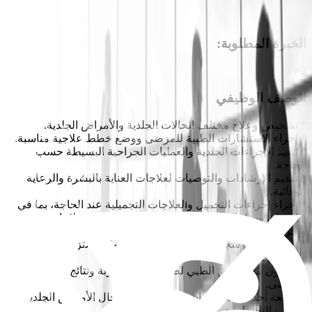
الخبرة المطلوبة
:
2+
الوصف الوظيفي
* تشخيص وعلاج مختلف الحالات الجلدية والأمراض الجلدية.
* إجراء الاستشارات الطبية للمرضى ووضع خطط علاجية مناسبة.
* تنفيذ الإجراءات الجلدية والعمليات الجراحية البسيطة حسب
الحاجة.
* تقديم الإرشادات والتوصيات لعلاجات العناية بالبشرة والرعاية
الوقائية.
* إجراء إجراءات التجميل والعلاجات التجميلية عند الحاجة، بما في
ذلك على سبيل المثال لا الحصر Botox، والفيلرز، وعلاجات الليزر،
وإجراءات تجديد البشرة.
* الحفاظ على سجلات دقيقة للمرضى وضمان الالتزام بالمعايير
واللوائح الطبية.
* التعاون مع الفريق الطبي لضمان تقديم تجربة ونتائج ممتازة
للمرضى.
* متابعة أحدث الممارسات والتقنيات في مجال الأمراض الجلدية
والطب التجميلي.